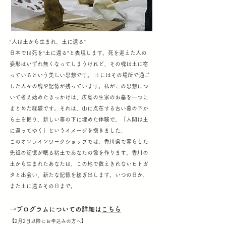
“人は土から生まれ、土に還る”
日本では死を“土に還る”と表現します。死を迎えた人の
姿形はいずれ無くなってしまうけれど、その魂は土に宿
っているという美しい思想です。 土にはその場所で過ご
した人々の魂や記憶が残っています。私がこの思想につ
いて考え始めたきっかけは、広島の生家のお墓を一つに
まとめた経験です。それは、山に点在する古い墓の下か
ら土を掘り、新しい墓の下に埋めた体験で、「人間は土
に還ってゆく」というイメージを抱きました。
このオンラインワークショップでは、香川県で暮らした
先祖の記憶が眠る粘土であなたの像を作ります。香川の
土から生まれたあなたは、この地で数えきれないヒトガ
タと出会い、新たな記憶を紡ぎ出します。いつの日か、
また土に還るその日まで。
→プログラムについての詳細は
こちら
【2月2日以降にお申込みの方へ】