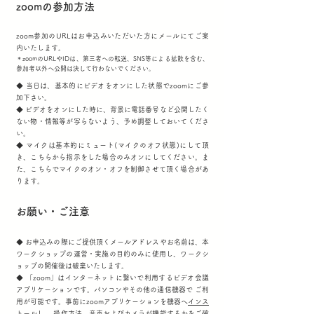
zoomの参加方法
zoom参加のURLはお申込みいただいた方にメールにてご案
内いたします。
＊zoomのURLやIDは、第三者への転送、SNS等による拡散を含む、
参加者以外へ公開は決して行わないでください。
◆ 当日は、基本的にビデオをオンにした状態でzoomにご参
加下さい。
◆ ビデオをオンにした時に、背景に電話番号など公開したく
ない物・情報等が写らないよう、予め調整しておいてくださ
い。
◆ マイクは基本的にミュート(マイクのオフ状態)にして頂
き、こちらから指示をした場合のみオンにしてください。ま
た、こちらでマイクのオン・オフを制御させて頂く場合があ
ります。
お願い・ご注意
◆ お申込みの際にご提供頂くメールアドレスやお名前は、本
ワークショップの運営・実施の目的のみに使用し、ワークシ
ョップの開催後は破棄いたします。
◆ 「zoom」はインターネットに繋いで利用するビデオ会議
アプリケーションです。パソコンやその他の通信機器で ご利
用が可能です。事前にzoomアプリケーションを機器へ
インス
トール
し、 操作方法、音声およびカメラが機能するかをご確