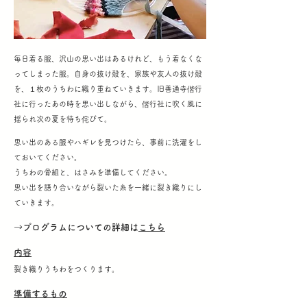
毎日着る服、沢山の思い出はあるけれど、もう着なくな
ってしまった服。自身の抜け殻を、家族や友人の抜け殻
を、１枚のうちわに織り重ねていきます。旧善通寺偕行
社に行ったあの時を思い出しながら、偕行社に吹く風に
揺られ次の夏を待ち侘びて。
思い出のある服やハギレを見つけたら、事前に洗濯をし
ておいてください。
うちわの骨組と、はさみを準備してください。
思い出を語り合いながら裂いた糸を一緒に裂き織りにし
ていきます。
→プログラムについての詳細は
こちら
内容
裂き織りうちわをつくります。
準備するもの