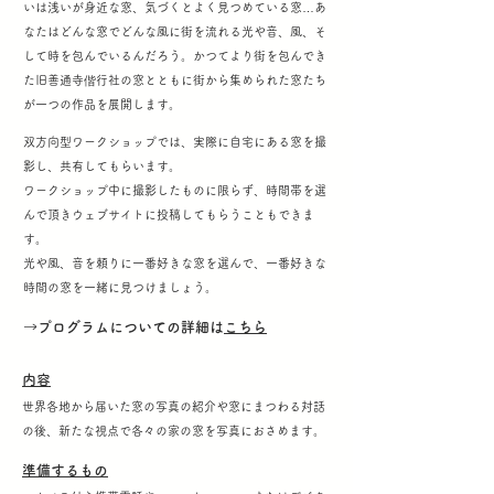
いは浅いが身近な窓、気づくとよく見つめている窓…あ
なたはどんな窓でどんな風に街を流れる光や音、風、そ
して時を包んでいるんだろう。かつてより街を包んでき
た旧善通寺偕行社の窓とともに街から集められた窓たち
が一つの作品を展開します。
双方向型ワークショップでは、実際に自宅にある窓を撮
影し、共有してもらいます。
ワークショップ中に撮影したものに限らず、時間帯を選
んで頂きウェブサイトに投稿してもらうこともできま
す。
光や風、音を頼りに一番好きな窓を選んで、一番好きな
時間の窓を一緒に見つけましょう。
→プログラムについての詳細は
こちら
内容
世界各地から届いた窓の写真の紹介や窓にまつわる対話
の後、新たな視点で各々の家の窓を写真におさめます。
準備するもの