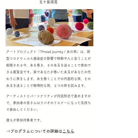
五十嵐靖晃
アートプロジェクト「Thread journey / 糸の旅」は、新
型コロナウィルス感染症の影響で移動や人と会うことが
制限される今、糸を巻き、その糸玉を送ることで参加で
きる展覧会です。家であなたが巻いた糸玉があなたの代
わりに旅をします。糸を巻くことでの内面的な旅、その
糸玉を送ることで物理的な旅、２つの旅を試みます。
アーティストとパーソナリティが対話形式で進めますの
で、参加者の皆さんはラジオのリスナーになった気持ち
で参加してください。
誰もが参加対象者です。
→プログラムについての詳細は
こちら