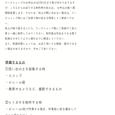
ワークショップのお申込みは2月5日まで受け付けております
が、こちらからお送りする制作用の粘土は、 お申込み後一週
間程度要します。そのため、粘土が間に合わない場合は、ワー
クショップ時にはご自身で他の粘土を用意してご参加くださ
い。
粘土が後で届きましたら、ワークショップ後にご家族やご友人
等と一緒に制作してみてください。制作後は作品をできる限り
乾燥をさせたうえでし期日までに郵送してください。
また、乾燥状態によっては、お送り頂いても焼成・展示できな
い場合がありますので、予めご了承ください。
準備するもの
①思い出の土を採集する時
・スコップ
・ビニール袋
​・携帯やカメラなど、撮影できるもの
②ヒトガタを制作する時
・ビニール
(
机で作業する場合、作業前に机を養生して