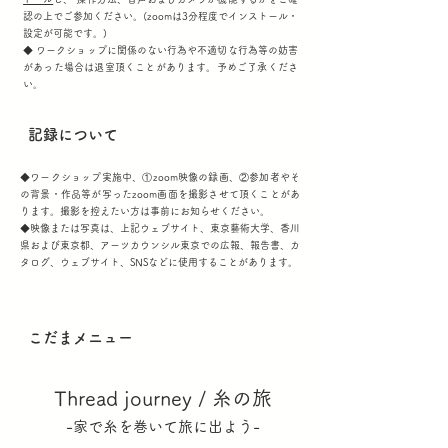
認の上でご参加ください。(zoomは3分程度でインストール・
設定が可能です。)
◆ ワークショップに関係のない行為や不適切な行為等の妨害
があった場合は退室頂くことがあります。予めご了承くださ
い。
記録について
◆ワークショップ実施中、①zoom映像の録画、②参加者やそ
の背景・作品等が写ったzoom画面を撮影させて頂くことがあ
ります。撮影を控えたい方は事前にお知らせください。
◆映像または写真は、上記ウェブサイト、東京藝術大学、香川
県および東京都、アーツカウンシル東京での広報、報告書、カ
タログ、ウェブサイト、SNSなどに使用することがあります。
こだまメニュー
Thread journey / 糸の旅
-家で糸を巻いて旅に出よう-