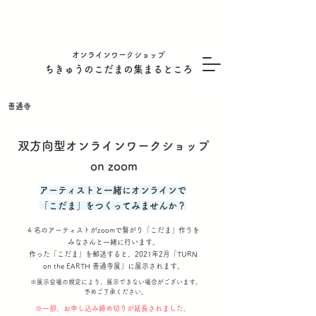
オンラインワークショップ
ちきゅうのこだまの集まるところ
善通寺
双方向型オンラインワークショップ
on zoom
アーティストと一緒にオンラインで
「こだま」をつくってみませんか？
4 名のアーティストがzoomで繋がり「こだま」作りを
みなさんと一緒に行います。
作っ
た
「こだま」を郵送すると、2021年2月「TURN
on the EARTH 善通寺展」に
展示されます。
※展示会場の規定により、展示できない場合がございます。
予めご了承ください。
​※一部、お申し込み締め切りが延長されました。