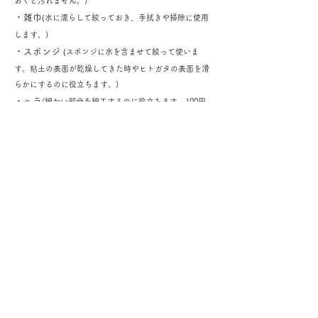
おくと汚れません。)
・雑巾
(
水に濡らして絞っておき、手拭きや掃除に使用
します。)
・スポンジ
(
スポンジに水を含ませて絞って使いま
す。粘土の表面が乾燥してきた時やヒトガタの表面を滑
らかにするのに役立ちます。)
・ヘラ
(細かい部分を細工するのに役立ちます。100円
均一に売っている粘土ヘラなど。割り箸を削ったもの、
使い捨てのスプーンやフォーク、爪楊枝でも代用可能で
す。)
③ヒトガタを運ぶ時
・段ボール箱
・新聞紙などの梱包材
参加方法
1.先人の記憶の眠る粘土を手に入れよう！
香川県の粘土と、善通寺市の粘土をブレンドしたものを配
布します。上記お申し込みフォームにて入力いただいたご
住所へお送りいたします。お申込み後、一週間程度でお送