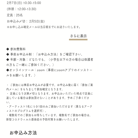
2月7日(日) 10:30-15:00
(休憩：12:00-13:30)
定員：25名
お申込み〆切： 2月5日(金)
​※お申し込み確定メールは当日朝までにお送りいたします。
さらに表示
◆ 参加費無料
◆ 事前お申込み制：「お申込み方法」をご確認下さい。
◆ 年齢・対象：どなたでも。（小学生以下の方の場合は保護者
の方もご一緒にご参加ください。）
◆オンラインツール：zoom（事前にzoomアプリのインストー
ルをお願いします。）
・ ご参加には事前お申込みが必要です。お申込み後に届く「参加ご案
内メール」をもちまして参加確定となります。
・ 定員になり次第〆切となります。お申込みいただいた時点で定員に
達している場合は参加頂けないことがあります。予めご了承くださ
い。
・アーティスト1名につき1回のみご参加いただけます（異なるアーテ
ィストのプログラムを選択可）。
・複数名でのご参加もお待ちしています。複数名でご参加の場合は、
新型コロナウィルス感染症の予防対策をお願いいたします。
お申込み方法