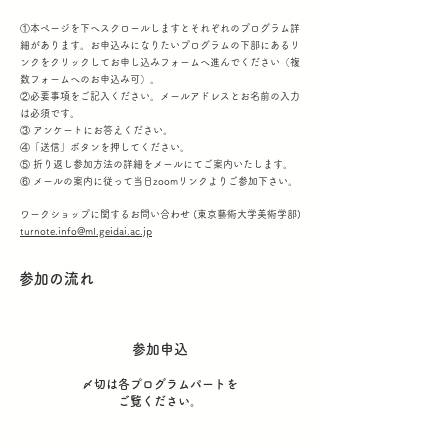
①本ページを下へスクロールしますとそれぞれのプログラム詳
細があります。お申込みになりたいプログラムの下部にあるリ
ンクをクリックしてお申し込みフォームへ進んでください（複
数フォームへのお申込み可）。
②必要事項をご記入ください。メールアドレスとお名前の入力
は必須です。
③ アンケートにお答えください。
④「送信」ボタンを押してください。
⑤ 折り返し参加方法の詳細をメールにてご案内いたします。
⑥ メールの案内に従って当日zoomリンクよりご参加下さい。
ワークショップに関するお問い合わせ (東京藝術大学美術学部)
turnote.info@ml.geidai.ac.jp
参加の流れ
参加申込
〆切は各プログラムパートを
ご覧ください。