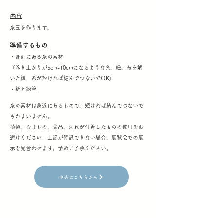
内容
糸玉を作ります。
準備するもの
・身近にある糸の素材
（巻き上がりが5cm-10cmになるような糸、紐、布を解
いた紐、糸が短ければ結んでつないでOK）
・紙と鉛筆
糸の素材は身近にあるもので、短ければ結んでつないで
もかまいません。
植物、なまもの、食品、汚れが付着したものの使用をお
避けください。上記が確認できない場合、展覧会での展
示を見合わせます。予めご了承ください。
申込はこちらから