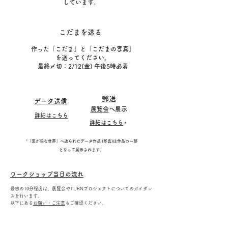
しています。
こだまを送る
作った「こだま」と「こだまの写真」
を送ってください。
​最終〆切：2/12(金) 午後5時必着
郵送
データ送信
​展覧会
へ展示
詳細はこちら
詳細はこちら
＊
*「窓が包む世界」へ送られたデータ作品 (写真)は作品の一部
となって展示されます。
ワークショップ当日の流れ
最初の10分程度は、展覧会やTURNプロジェクトについてのガイダン
スを行います。
以下にある
お願い・ご注意
もご確認ください。