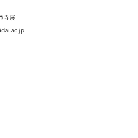
善通寺展
dai.ac.jp